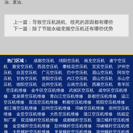
油、废油。
上一篇：导致空压机跳机、咬死的原因都有哪些
下一篇：除了节能永磁变频空压机还有哪些优势
热门区域：
成都空压机
绵阳空压机
南充空压机
遂宁空压
机
雅安空压机
西昌空压机
攀枝花空压机
宜宾空压机
泸州空
压机
自贡空压机
广元空压机
巴中空压机
眉山空压机
阿坝空
压机
甘孜空压机
资阳空压机
内江空压机
眉山空压机
乐山空
压机
德阳空压机
达州空压机
云南空压机
西藏空压机
青羊区
空压机维修
金牛区空压机维修
武侯区空压机
成华区空压机维
修
龙泉驿空压机维修
青白江空压机维修
新都空压机维修
温江
空压机维修
双流空压机维修
郫都空压机维修
简阳空压机维修
都江堰空压机维修
彭州空压机维修
邛崃空压机维修
崇州空压机
维修
金堂空压机维修
大邑空压机维修
蒲江空压机维修
纸箱定
制厂家
双流螺杆空压机维修
成都螺杆空压机
蒲江螺杆空压机维
修
金堂螺杆空压机维修
彭州螺杆空压机维修
邛崃螺杆空压机维
修
大邑螺杆空压机维修
龙泉螺杆空压机维修
崇州螺杆空压机维